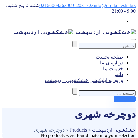
info@ordibehesht.biz
09912081723
02166004263
شنبه تا پنج شنبه:
9:00 - 21:00
Search
for:
صفحه نخست
درباره ی ما
خدمات ما
دانش
ورود به اپلیکیشن خشکشویی اردیبهشت
Search
for:
تماس با ما
دوچرخه شهری
خشکشویی اردیبهشت
>
Products
>
دوچرخه شهری
No products were found matching your selection.