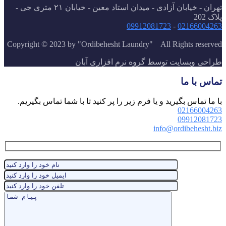
تهران - خیابان آزادی - میدان استاد معین - خیابان ۲۱ متری جی -
پلاک 202
09912081723
-
02166004263
Copyright © 2023 by "Ordibehesht Laundry" All Rights reserved
طراحی وبسايت توسط گروه نرم افزاری آبان
تماس با ما
با ما تماس بگیرید و یا فرم زیر را پر کنید تا با شما تماس بگیریم.
02166004263
09912081723
info@ordibehesht.biz