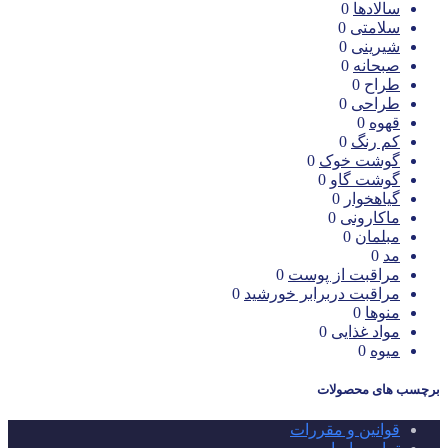
سالادها
0
سلامتی
0
شیرینی
0
صبحانه
0
طراح
0
طراحی
0
قهوه
0
کم رنگ
0
گوشت خوک
0
گوشت گاو
0
گیاهخوار
0
ماکارونی
0
مبلمان
0
مد
0
مراقبت از پوست
0
مراقبت دربرابر خورشید
0
منوها
0
مواد غذایی
0
میوه
0
برچسب های محصولات
قوانین و مقررات